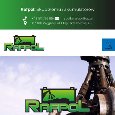
Rafpol:
Skup złomu i akumulatorów
+48 511 795 854
spolkarafpol@op.pl
07-100 Węgrów, ul. Elizy Orzeszkowej 85